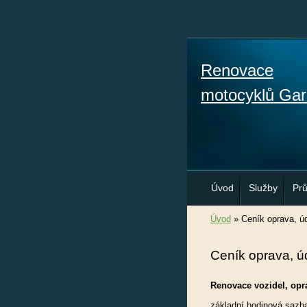
Renovace
motocyklů Gar
Úvod
Služby
Pr
Úvod
»
Ceník oprava, úd
Ceník oprava, ú
Renovace vozidel, op
základní hodinová sazb