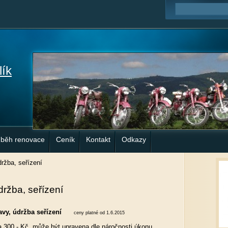
lík
ůběh renovace
Ceník
Kontakt
Odkazy
ržba, seřízení
držba, seřízení
ravy, údržba seřízení
ceny platné od 1.6.2015
a 300,- Kč, může být upravena dle náročnosti úkonu