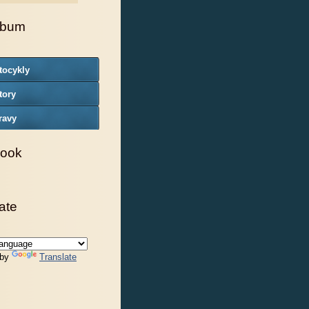
lbum
tocykly
tory
ravy
ook
ate
 by
Translate