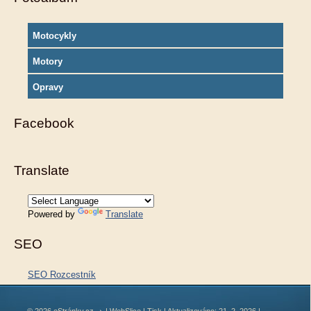
Motocykly
Motory
Opravy
Facebook
Translate
Powered by
Translate
SEO
SEO Rozcestník
© 2026 eStránky.cz
|
WebSlice
|
Tisk
|
Aktualizováno: 21. 2. 2026
|