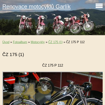
Renovace motocyklů Garlík
Úvod
»
Fotoalbum
»
Motocykly
»
ČZ 175 (1)
»
ČZ 175 P 112
ČZ 175 (1)
ČZ 175 P 112