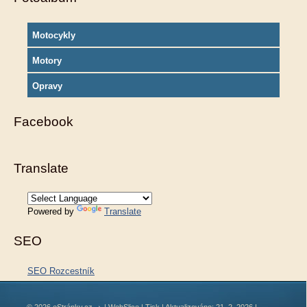
Motocykly
Motory
Opravy
Facebook
Translate
Powered by
Translate
SEO
SEO Rozcestník
© 2026 eStránky.cz
|
WebSlice
|
Tisk
|
Aktualizováno: 21. 2. 2026
|