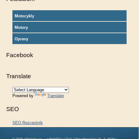
Motocykly
Motory
Opravy
Facebook
Translate
Powered by
Translate
SEO
SEO Rozcestník
© 2026 eStránky.cz
|
WebSlice
|
Tisk
|
Aktualizováno: 21. 2. 2026
|