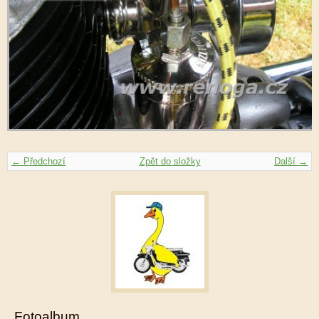
← Předchozí
Zpět do složky
Další →
Fotoalbum