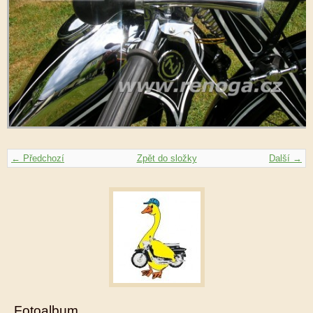
← Předchozí
Zpět do složky
Další →
Fotoalbum