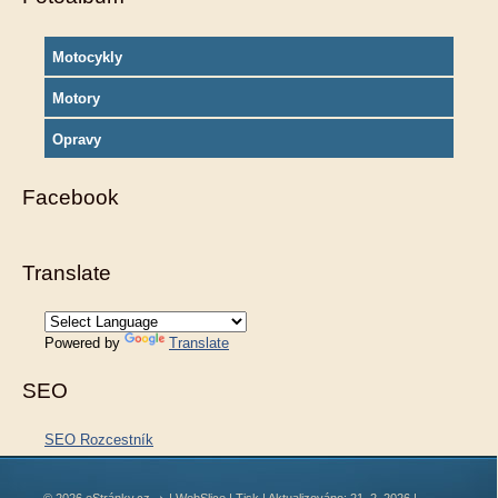
Motocykly
Motory
Opravy
Facebook
Translate
Powered by
Translate
SEO
SEO Rozcestník
© 2026 eStránky.cz
|
WebSlice
|
Tisk
|
Aktualizováno: 21. 2. 2026
|