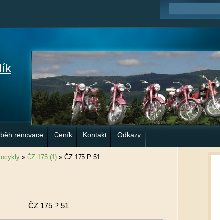
lík
ůběh renovace
Ceník
Kontakt
Odkazy
ocykly
»
ČZ 175 (1)
»
ČZ 175 P 51
ČZ 175 P 51