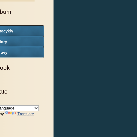
lbum
tocykly
tory
ravy
ook
ate
 by
Translate