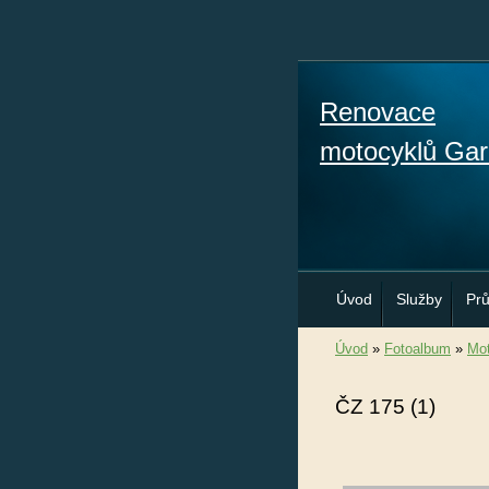
Renovace
motocyklů Gar
Úvod
Služby
Pr
Úvod
»
Fotoalbum
»
Mot
ČZ 175 (1)