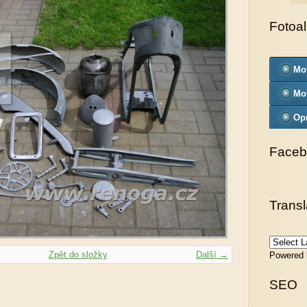
Fotoa
Mo
Mo
Op
Faceb
Transl
Zpět do složky
Další →
Powered
SEO