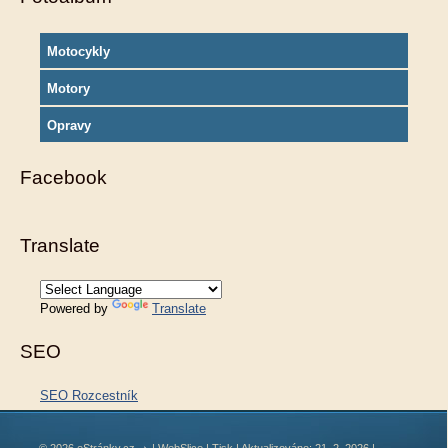
Motocykly
Motory
Opravy
Facebook
Translate
Powered by
Translate
SEO
SEO Rozcestník
© 2026 eStránky.cz
|
WebSlice
|
Tisk
|
Aktualizováno: 21. 2. 2026
|