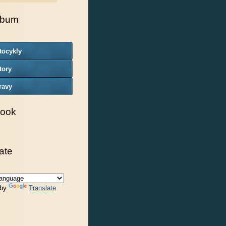
lbum
tocykly
tory
ravy
ook
ate
 by
Translate