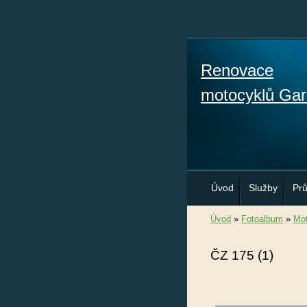
Renovace
motocyklů Gar
Úvod
Služby
Pr
Úvod
»
Fotoalbum
»
Mot
ČZ 175 (1)