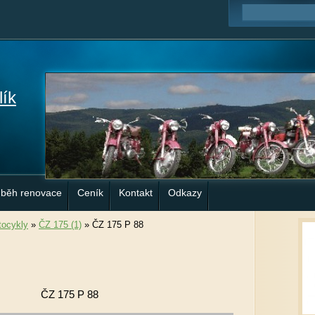
lík
ůběh renovace
Ceník
Kontakt
Odkazy
ocykly
»
ČZ 175 (1)
»
ČZ 175 P 88
ČZ 175 P 88