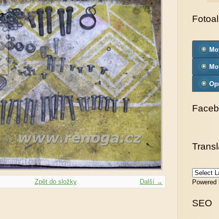
Fotoa
Mo
Mo
Op
Faceb
Transl
Zpět do složky
Další →
Powered
SEO