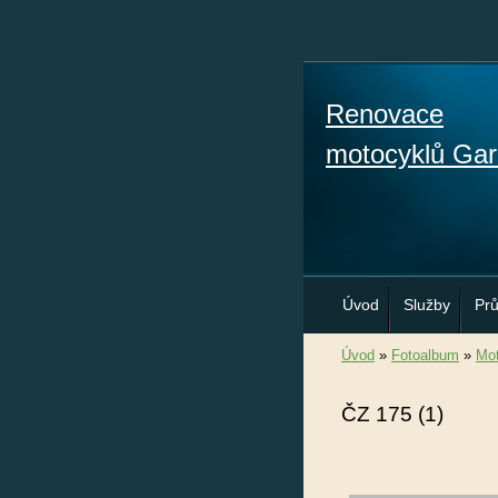
Renovace
motocyklů Gar
Úvod
Služby
Pr
Úvod
»
Fotoalbum
»
Mot
ČZ 175 (1)