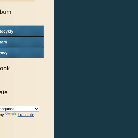
lbum
tocykly
tory
ravy
ook
ate
 by
Translate