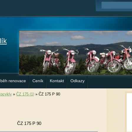
lík
ůběh renovace
Ceník
Kontakt
Odkazy
ocykly
»
ČZ 175 (1)
»
ČZ 175 P 90
ČZ 175 P 90