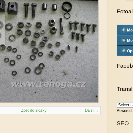
Fotoa
Mo
Mo
Op
Faceb
Transl
Zpět do složky
Další →
Powered
SEO