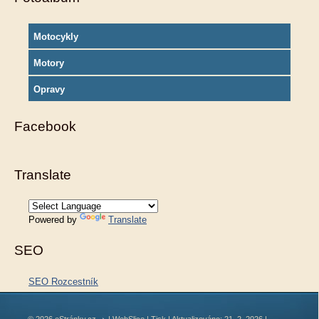
Motocykly
Motory
Opravy
Facebook
Translate
Powered by
Translate
SEO
SEO Rozcestník
© 2026 eStránky.cz
|
WebSlice
|
Tisk
|
Aktualizováno: 21. 2. 2026
|