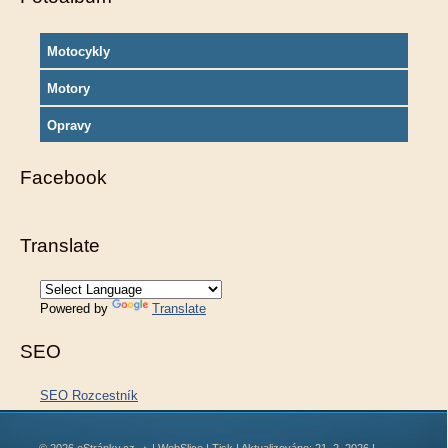
Motocykly
Motory
Opravy
Facebook
Translate
Powered by
Translate
SEO
SEO Rozcestník
© 2026 eStránky.cz
|
WebSlice
|
Tisk
|
Aktualizováno: 21. 2. 2026
|