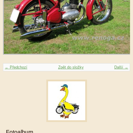
← Předchozí
Zpět do složky
Další →
Fotoalbum