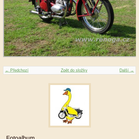
← Předchozí
Zpět do složky
Další →
Fotoalbum