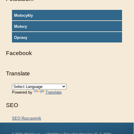
Motocykly
Motory
Opravy
Facebook
Translate
Powered by
Translate
SEO
SEO Rozcestník
© 2026 eStránky.cz
|
WebSlice
|
Tisk
|
Aktualizováno: 21. 2. 2026
|