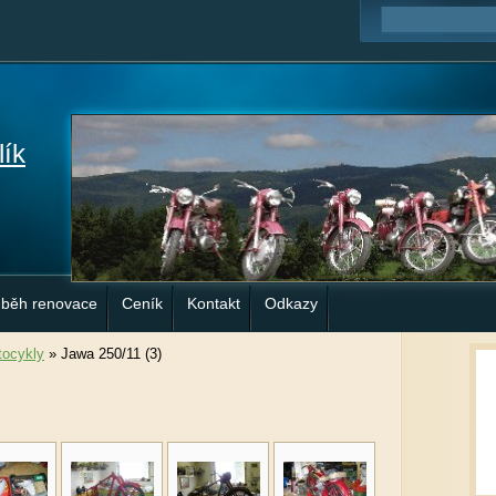
lík
ůběh renovace
Ceník
Kontakt
Odkazy
ocykly
»
Jawa 250/11 (3)