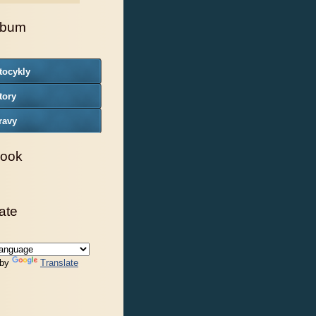
lbum
tocykly
tory
ravy
ook
ate
 by
Translate