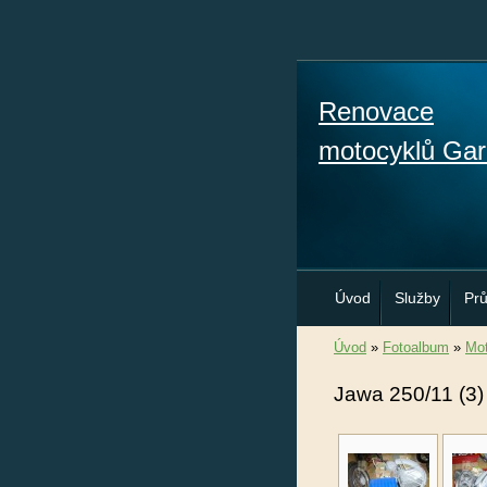
Renovace
motocyklů Gar
Úvod
Služby
Pr
Úvod
»
Fotoalbum
»
Mot
Jawa 250/11 (3)