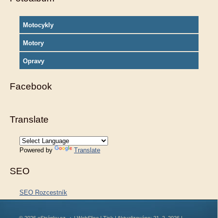
Motocykly
Motory
Opravy
Facebook
Translate
Powered by
Translate
SEO
SEO Rozcestník
© 2026 eStránky.cz
|
WebSlice
|
Tisk
|
Aktualizováno: 21. 2. 2026
|