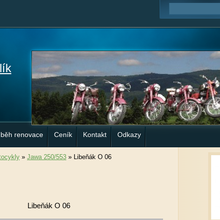
lík
ůběh renovace
Ceník
Kontakt
Odkazy
ocykly
»
Jawa 250/553
»
Libeňák O 06
Libeňák O 06