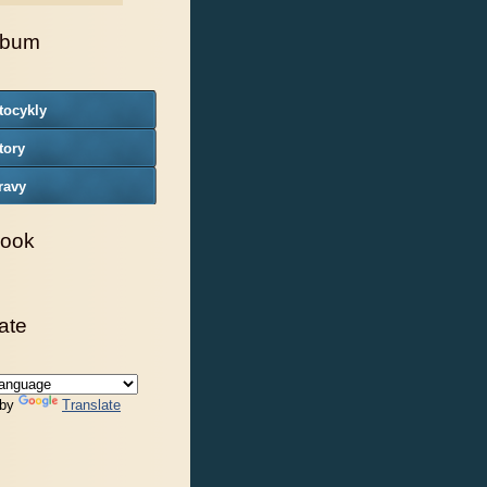
lbum
tocykly
tory
ravy
ook
ate
 by
Translate