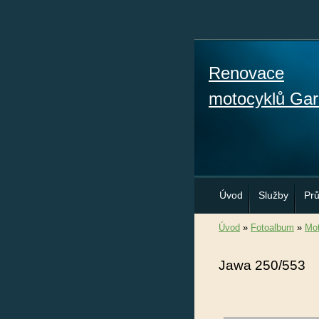
Renovace
motocyklů Gar
Úvod
Služby
Pr
Úvod
»
Fotoalbum
»
Mot
Jawa 250/553