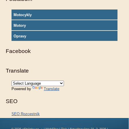
Motocykly
Motory
Opravy
Facebook
Translate
Powered by
Translate
SEO
SEO Rozcestník
© 2026 eStránky.cz
|
WebSlice
|
Tisk
|
Aktualizováno: 21. 2. 2026
|