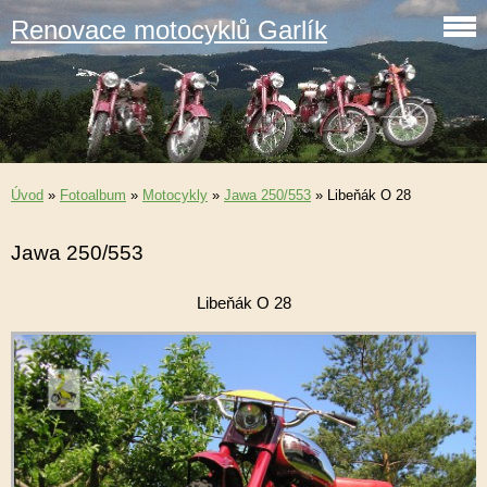
Renovace motocyklů Garlík
Úvod
»
Fotoalbum
»
Motocykly
»
Jawa 250/553
»
Libeňák O 28
Jawa 250/553
Libeňák O 28