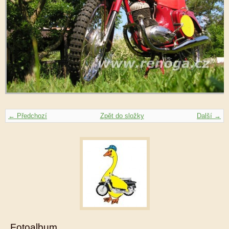
← Předchozí
Zpět do složky
Další →
Fotoalbum