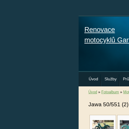
Renovace
motocyklů Gar
Úvod
Služby
Pr
Úvod
»
Fotoalbum
»
Mot
Jawa 50/551 (2)