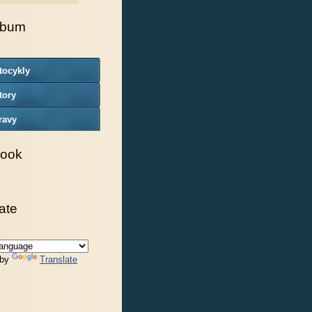
lbum
tocykly
tory
ravy
ook
ate
 by
Translate