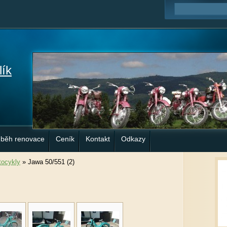
lík
ůběh renovace
Ceník
Kontakt
Odkazy
ocykly
»
Jawa 50/551 (2)