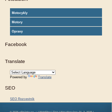
Motocykly
Motory
Opravy
Facebook
Translate
Powered by
Translate
SEO
SEO Rozcestník
© 2026 eStránky.cz
|
WebSlice
|
Tisk
|
Aktualizováno: 21. 2. 2026
|