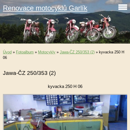
Renovace motocyklů Garlík
Úvod
»
Fotoalbum
»
Motocykly
»
Jawa-ČZ 250/353 (2)
»
kyvacka 250 H
06
Jawa-ČZ 250/353 (2)
kyvacka 250 H 06