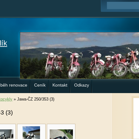
lík
ůběh renovace
Ceník
Kontakt
Odkazy
ocykly
»
Jawa-ČZ 250/353 (3)
3 (3)