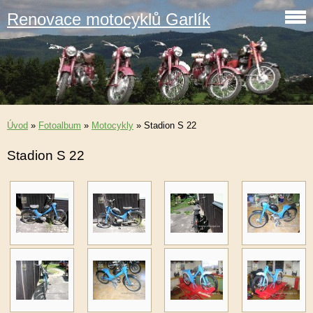
Renovace motocyklů Garlík
Úvod
»
Fotoalbum
»
Motocykly
»
Stadion S 22
Stadion S 22