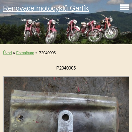
Renovace motocyklů Garlík
Úvod
»
Fotoalbum
»
P2040005
P2040005